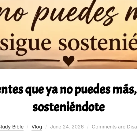
ntes que ya no puedes más,
sosteniéndote
Posted
tudy Bible
Vlog
June 24, 2026
Comments are Disa
on