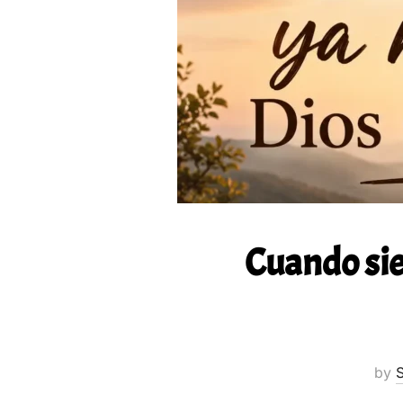
Cuando sie
by
S