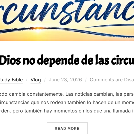
 Dios no depende de las circ
Posted
tudy Bible
Vlog
June 23, 2026
Comments are Disa
on
do cambia constantemente. Las noticias cambian, las pers
ircunstancias que nos rodean también lo hacen de un mome
orden, pero también hay momentos en los que una llamada 
“LA PAZ DE DIOS NO DEP
READ MORE