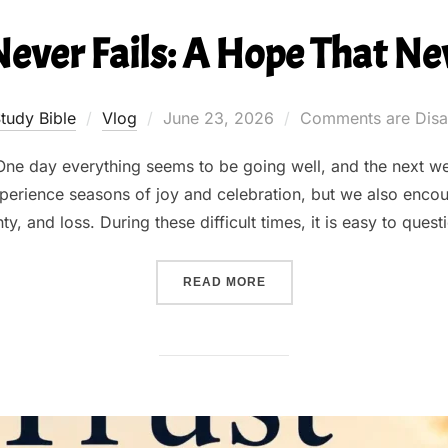
Never Fails: A Hope That N
Posted
tudy Bible
Vlog
June 23, 2026
Comments are Disa
on
. One day everything seems to be going well, and the next w
perience seasons of joy and celebration, but we also enco
ty, and loss. During these difficult times, it is easy to que
“GOD’S LOVE NEVER FAIL
READ MORE