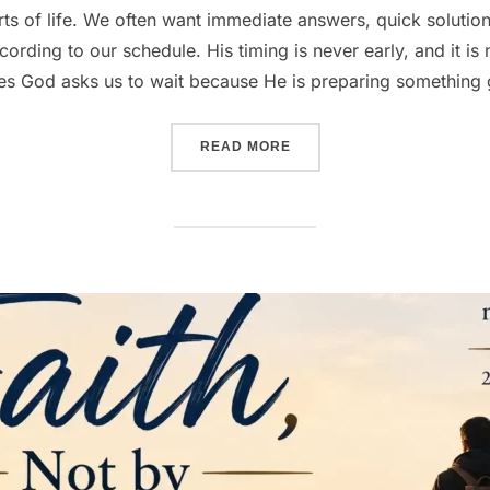
rts of life. We often want immediate answers, quick solution
rding to our schedule. His timing is never early, and it is n
s God asks us to wait because He is preparing something 
“TRUST GOD’S TIMING”
READ MORE