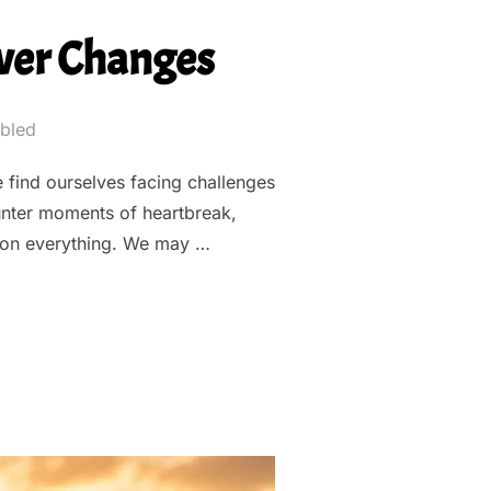
ever Changes
bled
e find ourselves facing challenges
unter moments of heartbreak,
stion everything. We may …
S: A HOPE THAT NEVER CHANGES”