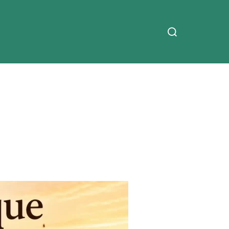
Search
for: