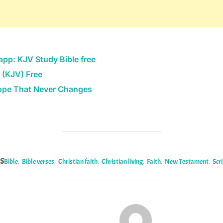
app: KJV Study Bible free
 (KJV) Free
Hope That Never Changes
S
Bible
,
Bible verses
,
Christian faith
,
Christian living
,
Faith
,
New Testament
,
Scr