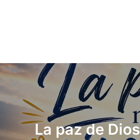
Post
navigation
La paz de Dios