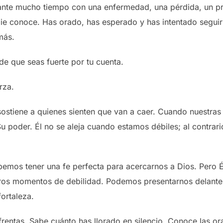
ante mucho tiempo con una enfermedad, una pérdida, un pro
e conoce. Has orado, has esperado y has intentado seguir 
más.
e que seas fuerte por tu cuenta.
rza.
sostiene a quienes sienten que van a caer. Cuando nuestras
Su poder. Él no se aleja cuando estamos débiles; al contra
os tener una fe perfecta para acercarnos a Dios. Pero Él
tros momentos de debilidad. Podemos presentarnos delante
ortaleza.
rentas. Sabe cuánto has llorado en silencio. Conoce las o