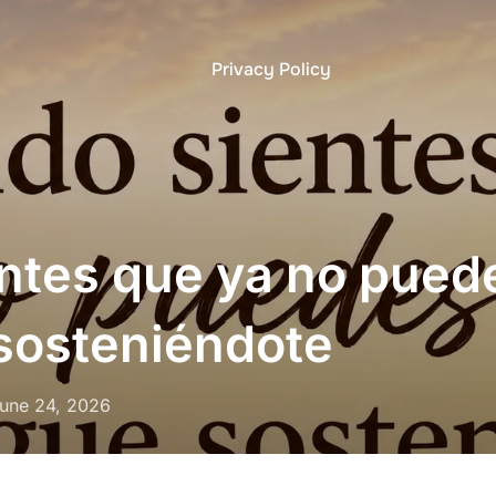
Privacy Policy
ntes que ya no pued
 sosteniéndote
osted
une 24, 2026
n