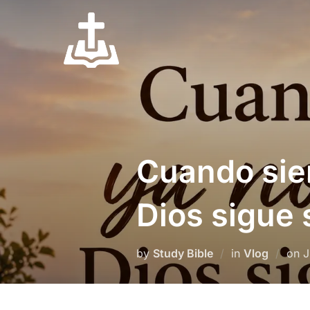
Skip
to
content
Cuando sie
Dios sigue
P
by
Study Bible
in
Vlog
on
J
o